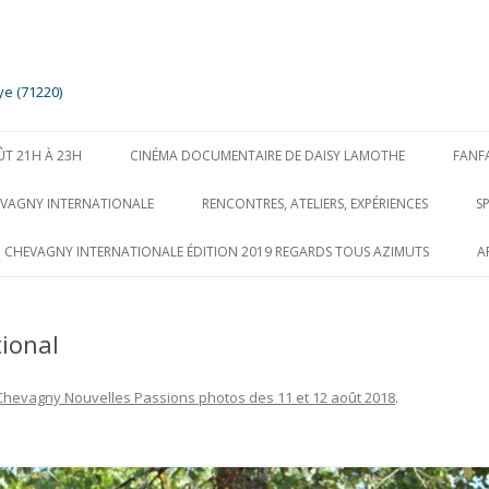
ye (71220)
Aller
au
ÛT 21H À 23H
CINÉMA DOCUMENTAIRE DE DAISY LAMOTHE
FANF
contenu
EVAGNY INTERNATIONALE
RENCONTRES, ATELIERS, EXPÉRIENCES
S
O CHEVAGNY INTERNATIONALE ÉDITION 2019 REGARDS TOUS AZIMUTS
A
ional
Chevagny Nouvelles Passions photos des 11 et 12 août 2018
.