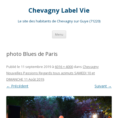
Chevagny Label Vie
Le site des habitants de Chevagny sur Guye (71220)
Aller
Menu
au
contenu
photo Blues de Paris
Publié le
11 septembre 2019
à
6016 × 4000
dans
Chevagny
Nouvelles Passions Regards tous azimuts SAMEDI 10 et
DIMANCHE 11 Août 2019
.
← Précédent
Suivant →