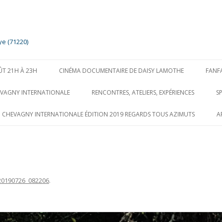
ye (71220)
Aller
au
ÛT 21H À 23H
CINÉMA DOCUMENTAIRE DE DAISY LAMOTHE
FANF
contenu
EVAGNY INTERNATIONALE
RENCONTRES, ATELIERS, EXPÉRIENCES
S
O CHEVAGNY INTERNATIONALE ÉDITION 2019 REGARDS TOUS AZIMUTS
A
20190726_082206
.