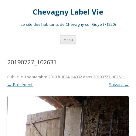
Chevagny Label Vie
Le site des habitants de Chevagny sur Guye (71220)
Aller
Menu
au
contenu
20190727_102631
Publié le
3 septembre 2019
à
3024 × 4032
dans
20190727_102631
.
← Précédent
Suivant →