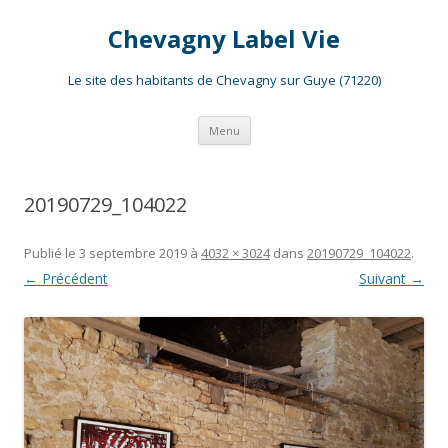
Chevagny Label Vie
Le site des habitants de Chevagny sur Guye (71220)
Aller
Menu
au
contenu
20190729_104022
Publié le
3 septembre 2019
à
4032 × 3024
dans
20190729_104022
.
← Précédent
Suivant →