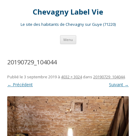
Chevagny Label Vie
Le site des habitants de Chevagny sur Guye (71220)
Aller
Menu
au
contenu
20190729_104044
Publié le
3 septembre 2019
à
4032 × 3024
dans
20190729_104044
.
← Précédent
Suivant →