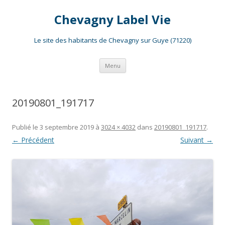
Chevagny Label Vie
Le site des habitants de Chevagny sur Guye (71220)
Aller
Menu
au
contenu
20190801_191717
Publié le
3 septembre 2019
à
3024 × 4032
dans
20190801_191717
.
← Précédent
Suivant →