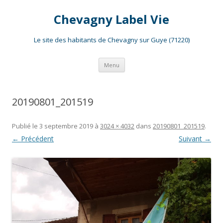
Chevagny Label Vie
Le site des habitants de Chevagny sur Guye (71220)
Aller
Menu
au
contenu
20190801_201519
Publié le
3 septembre 2019
à
3024 × 4032
dans
20190801_201519
.
← Précédent
Suivant →