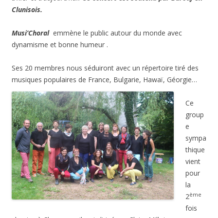
Clunisois.
Musi’Choral
emmène le public autour du monde avec
dynamisme et bonne humeur .
Ses 20 membres nous séduiront avec un répertoire tiré des
musiques populaires de France, Bulgarie, Hawaï, Géorgie…
Ce
group
e
sympa
thique
vient
pour
la
ème
2
fois