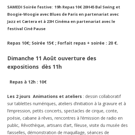
SAMEDI Soirée festive:
19h
Repas
10€
20H45 Bal
Swing et
Boogie-Woogie avec
Blues de Paris
en partenariat avec
Jazz et Cætera
et à
23H
Cinéma
en partenariat avec le
festival Ciné Pause
Repas 10€; S
oirée 15€ ;
Forfait repas + soirée : 20 €.
Dimanche 11 Août ouverture des
expositions dès 11h
Repas à 12h : 10€
Les 2 jours
Animations et ateliers
: dessin collaboratif
sur tablettes numériques, ateliers d’initiation à la gravure et à
l’impression, petits concerts, spectacles de cirque, conte,
poésie, cabane à rêves, rencontres à l’émission de radio en
public, Rêvothèque, artisans d’art, fileuse, visite du musée des
faisselles, démonstration de maquillage, séances de