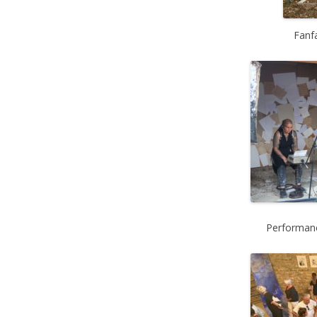
F
anf
Performanc