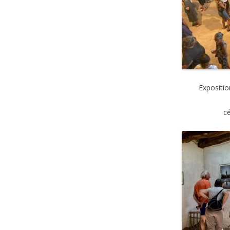
Expositio
c