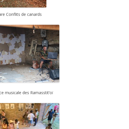
are Conflits de canards
e musicale des Ramasstit’oï