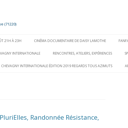
ye (71220)
Aller
au
ÛT 21H À 23H
CINÉMA DOCUMENTAIRE DE DAISY LAMOTHE
FANF
contenu
EVAGNY INTERNATIONALE
RENCONTRES, ATELIERS, EXPÉRIENCES
S
O CHEVAGNY INTERNATIONALE ÉDITION 2019 REGARDS TOUS AZIMUTS
A
PluriElles, Randonnée Résistance,