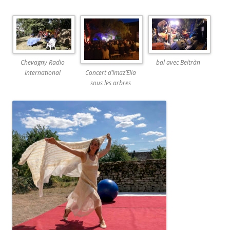
Chevagny Radio
bal avec Beltràn
International
Concert d’Imaz’Elia
sous les arbres