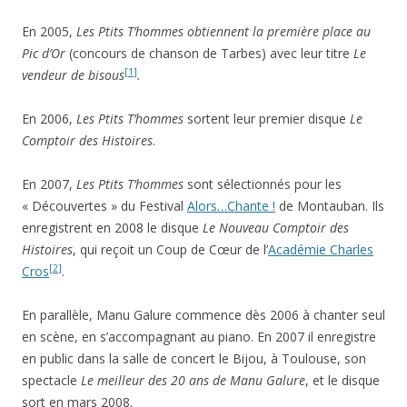
En 2005,
Les Ptits T’hommes obtiennent la première place au
Pic d’Or
(concours de chanson de Tarbes) avec leur titre
Le
[
1
]
vendeur de bisous
.
En 2006,
Les Ptits T’hommes
sortent leur premier disque
Le
Comptoir des Histoires
.
En 2007,
Les Ptits T’hommes
sont sélectionnés pour les
« Découvertes » du Festival
Alors…Chante !
de Montauban. Ils
enregistrent en 2008 le disque
Le Nouveau Comptoir des
Histoires
, qui reçoit un Coup de Cœur de l’
Académie Charles
[
2
]
Cros
.
En parallèle, Manu Galure commence dès 2006 à chanter seul
en scène, en s’accompagnant au piano. En 2007 il enregistre
en public dans la salle de concert le Bijou, à Toulouse, son
spectacle
Le meilleur des 20 ans de Manu Galure
, et le disque
sort en mars 2008.