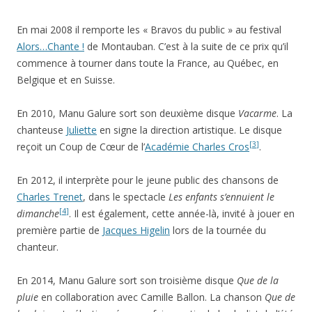
En mai 2008 il remporte les « Bravos du public » au festival
Alors…Chante !
de Montauban. C’est à la suite de ce prix qu’il
commence à tourner dans toute la France, au Québec, en
Belgique et en Suisse.
En 2010, Manu Galure sort son deuxième disque
Vacarme
. La
chanteuse
Juliette
en signe la direction artistique. Le disque
[
3
]
reçoit un Coup de Cœur de l’
Académie Charles Cros
.
En 2012, il interprète pour le jeune public des chansons de
Charles Trenet
, dans le spectacle
Les enfants s’ennuient le
[
4
]
dimanche
. Il est également, cette année-là, invité à jouer en
première partie de
Jacques Higelin
lors de la tournée du
chanteur.
En 2014, Manu Galure sort son troisième disque
Que de la
pluie
en collaboration avec Camille Ballon. La chanson
Que de