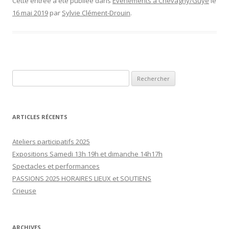
Cette entrée a été publiée dans
Évènements à Chevagny/Guye
le
16 mai 2019
par
Sylvie Clément-Drouin
.
Rechercher :
ARTICLES RÉCENTS
Ateliers participatifs 2025
Expositions Samedi 13h 19h et dimanche 14h17h
Spectacles et performances
PASSIONS 2025 HORAIRES LIEUX et SOUTIENS
Crieuse
ARCHIVES