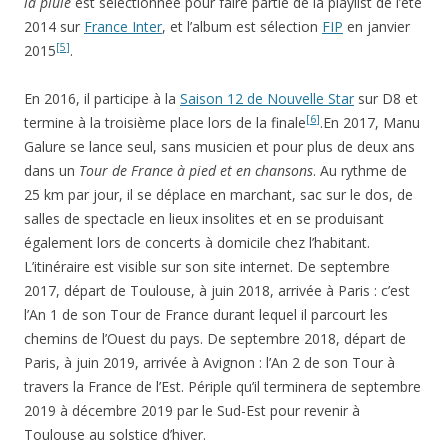
la pluie
est sélectionnée pour faire partie de la playlist de l’été
2014 sur
France Inter
, et l’album est sélection
FIP
en janvier
[
5
]
2015
.
En 2016, il participe à la
Saison 12 de Nouvelle Star
sur D8 et
[
6
]
termine à la troisième place lors de la finale
.En 2017, Manu
Galure se lance seul, sans musicien et pour plus de deux ans
dans un
Tour de France à pied et en chansons
. Au rythme de
25 km par jour, il se déplace en marchant, sac sur le dos, de
salles de spectacle en lieux insolites et en se produisant
également lors de concerts à domicile chez l’habitant.
L’itinéraire est visible sur son site internet. De septembre
2017, départ de Toulouse, à juin 2018, arrivée à Paris : c’est
l’An 1 de son Tour de France durant lequel il parcourt les
chemins de l’Ouest du pays. De septembre 2018, départ de
Paris, à juin 2019, arrivée à Avignon : l’An 2 de son Tour à
travers la France de l’Est. Périple qu’il terminera de septembre
2019 à décembre 2019 par le Sud-Est pour revenir à
Toulouse au solstice d’hiver.